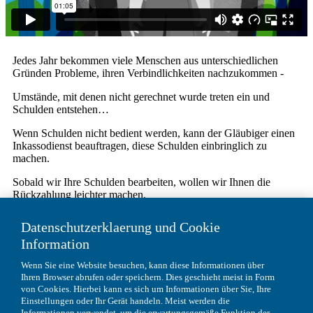
Jedes Jahr bekommen viele Menschen aus unterschiedlichen
Gründen Probleme, ihren Verbindlichkeiten nachzukommen -
Umstände, mit denen nicht gerechnet wurde treten ein und
Schulden entstehen…
Wenn Schulden nicht bedient werden, kann der Gläubiger einen
Inkassodienst beauftragen, diese Schulden einbringlich zu
machen.
Sobald wir Ihre Schulden bearbeiten, wollen wir Ihnen die
Rückzahlung leichter machen.
Wir werden Ihnen einen Brief zusenden, der erklärt, wer wir sind
Datenschutzerklaerung und Cookie
und Sie einlädt, unsere Website zu besuchen- dort sehen Sie
Information
Informationen zu Ihrem Schuldenstand und können flexible
Rückzahlungsvorschläge machen: Sie wollen einen Einmalbetrag
Wenn Sie eine Website besuchen, kann diese Informationen über
zahlen, Sie schlagen einen für Sie leistbaren Rückzahlungsplan
Ihren Browser abrufen oder speichern. Dies geschieht meist in Form
vor oder Sie zahlen alles ab
von Cookies. Hierbei kann es sich um Informationen über Sie, Ihre
Einstellungen oder Ihr Gerät handeln. Meist werden die
Wir werden Ihnen keine Inkassogebühr verrechnen, und wenn
Informationen verwendet, um die erwartungsgemäße Funktion der