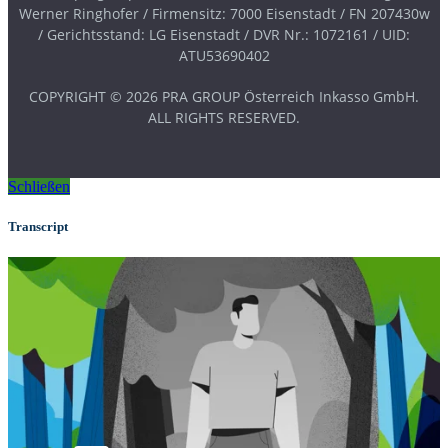
Werner Ringhofer / Firmensitz: 7000 Eisenstadt / FN 207430w
/ Gerichtsstand: LG Eisenstadt / DVR Nr.: 1072161 / UID:
ATU53690402
COPYRIGHT © 2026 PRA GROUP Österreich Inkasso GmbH.
ALL RIGHTS RESERVED.
Schließen
Transcript